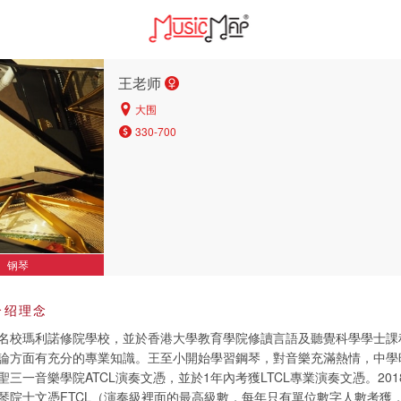
王老师
大围
330-700
钢琴
介绍理念
名校瑪利諾修院學校，並於香港大學教育學院修讀言語及聽覺科學學士課
論方面有充分的專業知識。王至小開始學習鋼琴，對音樂充滿熱情，中學
三一音樂學院ATCL演奏文憑，並於1年內考獲LTCL專業演奏文憑。20
琴院士文憑FTCL（演奏級裡面的最高級數，每年只有單位數字人數考獲