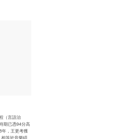
程（言語治
時期已憑94分高
18年，王更考獲
，相等於音樂碩