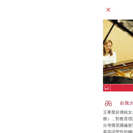
自我
王畢業於傳統女
療），對教育理
分考獲英國倫敦聖
最高認受性的鋼