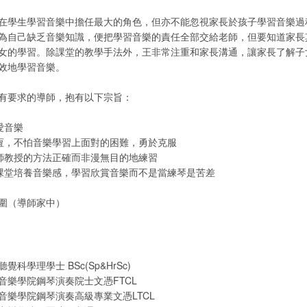
在學生學習音樂中擔任最大的角色，但亦不能忽視家長於孩子學習音樂過
為自己缺乏音樂知識，便把學習音樂的責任全部交給老師，但要知道家長
女的學習。除課堂的教學手法外，王非常注重和家長溝通，讓家長了解子
效地學習音樂。
有要求的導師，抱有以下宗旨：
愛音樂
以恆，不怕音樂學習上面對的困難，勇於克服
老師教授的方法正確而非漫無目的地練習
過課堂培養音樂感，學習欣賞音樂而不是當練琴是苦差
圍（導師家中）
科學理學士 BSc(Sp&HrSc)
音樂學院鋼琴演奏院士文憑FTCL
音樂學院鋼琴演奏高級專業文憑LTCL