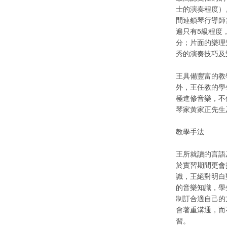
士的演奏程度）
間連鎖琴行導師
遍只有5級程度
分；片面的樂理
秀的演奏技巧及
王具備豐富的教
外，王任教的學
極進修音樂，不
琴家黃家正先生
教學手法
王所就讀的言語
於實習期間更會
識，王絕對明白
的音樂知識，學
制訂合適自己的
會著重溝通，而
習。