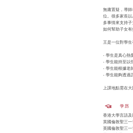
無庸置疑，導師
位。很多家長以
多事情來支持子
如何幫助子女有
王是一位對學生
- 學生是真心熱
- 學生能持至
- 學生能根據
- 學生能夠透
上課地點需在大
学历
香港大學言語及聽覺
英國倫敦聖三一
英國倫敦聖三一