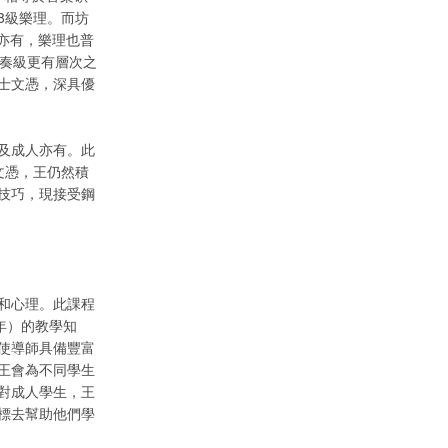
8級樂理。而坊
師亦有，樂理也普
演奏級更有層次之
士文憑，深具優
及成人亦有。此
文憑，王仍然積
技巧，現接受鋼
和心理。此課程
年）的教學知
使導師具備豐富
王會為不同學生
對成人學生，王
標去幫助他們學