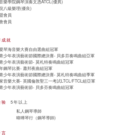
樂學院鋼琴演奏文憑ATCL(優異)
院八級樂理(優良)
盟會員
會會員
与成就
愛琴海音樂大賽自由選曲組冠軍
青少年表演藝術節國際總決賽- 貝多芬奏鳴曲組亞軍
青少年表演藝術節- 莫札特奏鳴曲組冠軍
年鋼琴比賽- 蕭邦夜曲組冠軍
青少年表演藝術節國際總決賽- 莫札特奏鳴曲組季軍
音樂大賽- 英國倫敦聖三一考試LTCL/FTCL組亞軍
青少年表演藝術節- 貝多芬奏鳴曲組冠軍
经验
5年以上
私人鋼琴導師
暐曄琴行（鋼琴導師)
语言