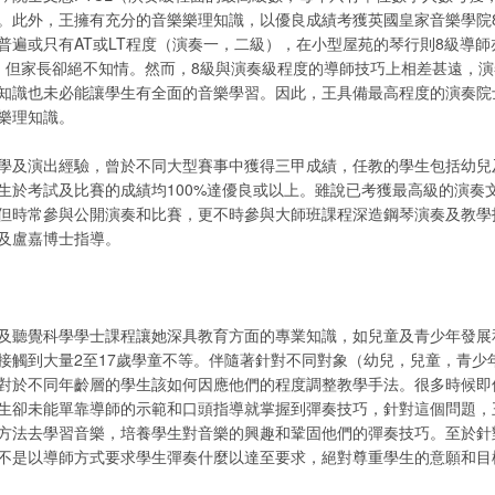
。此外，王擁有充分的音樂樂理知識，以優良成績考獲英國皇家音樂學院
普遍或只有AT或LT程度（演奏一，二級），在小型屋苑的琴行則8級導
，但家長卻絕不知情。然而，8級與演奏級程度的導師技巧上相差甚遠，
知識也未必能讓學生有全面的音樂學習。因此，王具備最高程度的演奏院
樂理知識。
學及演出經驗，曾於不同大型賽事中獲得三甲成績，任教的學生包括幼兒
生於考試及比賽的成績均100%達優良或以上。雖說已考獲最高級的演奏
但時常參與公開演奏和比賽，更不時參與大師班課程深造鋼琴演奏及教學
及盧嘉博士指導。
及聽覺科學學士課程讓她深具教育方面的專業知識，如兒童及青少年發展
接觸到大量2至17歲學童不等。伴隨著針對不同對象（幼兒，兒童，青少
對於不同年齡層的學生該如何因應他們的程度調整教學手法。很多時候即
生卻未能單靠導師的示範和口頭指導就掌握到彈奏技巧，針對這個問題，
方法去學習音樂，培養學生對音樂的興趣和鞏固他們的彈奏技巧。至於針
不是以導師方式要求學生彈奏什麼以達至要求，絕對尊重學生的意願和目