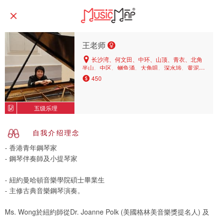
王老师
长沙湾、何文田、中环、山顶、青衣、北角
半山、中区、鲗鱼涌、大角咀、深水埗、黄泥
涌、荔枝角、红磡、旺角、薄扶林、油麻地、马
450
鞍山、荃湾、寿臣山、京士柏、又一村、大围、
铜锣湾、太子、坚尼地城、九龙塘、钻石山、坑
口、黄埔、九龙湾、北角、宝琳、浅水湾、九龙
五级乐理
城、香港仔、鸭脷洲、柏架山、西半山、美孚、
石硖尾、尖沙咀、渣甸山、东半山、跑马地、将
军澳、沙田
自我介绍理念
- 香港青年鋼琴家
- 鋼琴伴奏師及小提琴家
- 紐約曼哈頓音樂學院碩士畢業生
- 主修古典音樂鋼琴演奏。
Ms. Wong於紐約師從Dr. Joanne Polk (美國格林美音樂獎提名人) 及