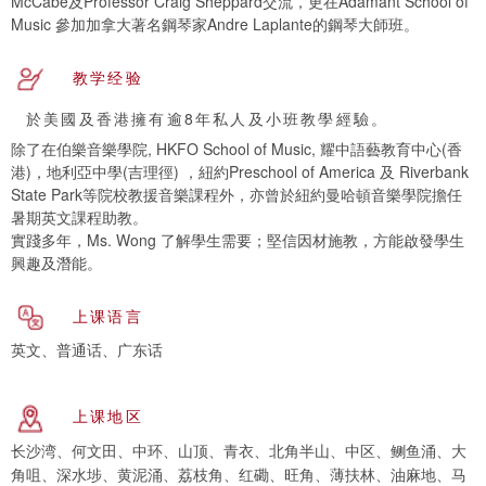
McCabe及Professor Craig Sheppard交流，更在Adamant School of
Music 參加加拿大著名鋼琴家Andre Laplante的鋼琴大師班。
教学经验
於美國及香港擁有逾8年私人及小班教學經驗。
除了在伯樂音樂學院, HKFO School of Music, 耀中語藝教育中心(香
港)，地利亞中學(吉理徑) ，紐約Preschool of America 及 Riverbank
State Park等院校教援音樂課程外，亦曾於紐約曼哈頓音樂學院擔任
暑期英文課程助教。
實踐多年，Ms. Wong 了解學生需要；堅信因材施教，方能啟發學生
興趣及潛能。
上课语言
英文、普通话、广东话
上课地区
长沙湾、何文田、中环、山顶、青衣、北角半山、中区、鲗鱼涌、大
角咀、深水埗、黄泥涌、荔枝角、红磡、旺角、薄扶林、油麻地、马